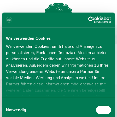
MENU
GASTGEBERSUCHE
Wir verwenden Cookies
Wir verwenden Cookies, um Inhalte und Anzeigen zu
personalisieren, Funktionen für soziale Medien anbieten
zu können und die Zugriffe auf unsere Website zu
Sprache wählen:
DE
EN
IT
analysieren. Außerdem geben wir Informationen zu Ihrer
Verwendung unserer Website an unsere Partner für
Barrierefrei reisen
Filmregion
Prospekte
soziale Medien, Werbung und Analysen weiter. Unsere
Kontakt
Impressum
Datenschutz
Erklärung zur Barrierefreiheit
Partner führen diese Informationen möglicherweise mit
weiteren Daten zusammen, die Sie ihnen bereitgestellt
Bayern - traditionell anders
haben oder die sie im Rahmen Ihrer Nutzung der Dienste
gesammelt haben. Sie geben Einwilligung zu unseren
Einwilligungsauswahl
Cookies, wenn Sie unsere Webseite weiterhin nutzen.
Notwendig