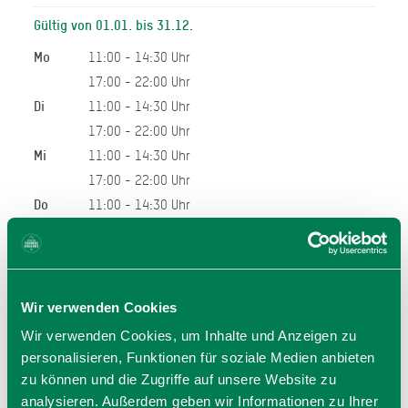
Gültig von 01.01. bis 31.12.
Mo
11:00 - 14:30 Uhr
17:00 - 22:00 Uhr
Di
11:00 - 14:30 Uhr
17:00 - 22:00 Uhr
Mi
11:00 - 14:30 Uhr
17:00 - 22:00 Uhr
Do
11:00 - 14:30 Uhr
17:00 - 22:00 Uhr
Fr
11:00 - 14:30 Uhr
17:00 - 22:00 Uhr
So
11:00 - 14:30 Uhr
Wir verwenden Cookies
17:00 - 22:00 Uhr
Wir verwenden Cookies, um Inhalte und Anzeigen zu
11:00 - 14:30 Uhr
personalisieren, Funktionen für soziale Medien anbieten
17:00 - 22:00 Uhr
zu können und die Zugriffe auf unsere Website zu
analysieren. Außerdem geben wir Informationen zu Ihrer