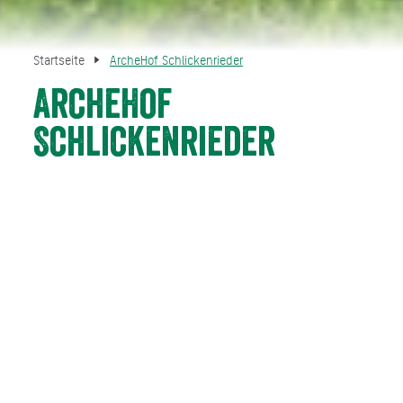
Startseite
ArcheHof Schlickenrieder
ArcheHof
Schlickenrieder
Hier ist der Name Programm – gleicht doch der ArcheHof
tatsächlich einer kleinen Arche Noah. Den geschützten
Titel bekam der Betrieb 1999 verliehen. Zu den alten,
gefährdeten Nutztierrassen gehören unter anderem
Murnau-Werdenfelser-Rinder, schwarze und braune
Bergschafe und Bunte Bentheimer Landschweine.
Insgesamt leben am Hof um die 80 Rinder, 10 Schweine,
40 Hühner und 20 Schafe. Gefüttert wird lediglich mit
Heu, Cobs, Gras, Getreide und Stroh aus eigener
Produktion. Ein Newsletter informiert über