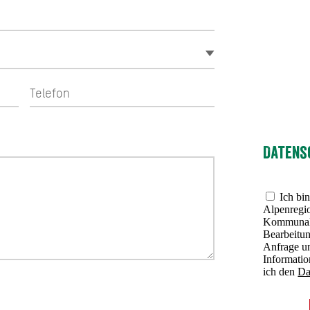
Datens
Ich bin
Alpenregio
Kommunalu
Bearbeitu
Anfrage u
Informati
ich den
Da