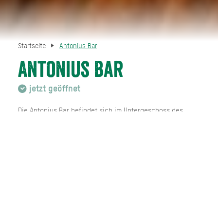
Startseite
Antonius Bar
Antonius Bar
jetzt geöffnet
Die Antonius Bar befindet sich im Untergeschoss des
Fendlhofs in Hausham - dort wartet eine stilvolle
Atmosphäre mit Charakter. Die Kellerbar ergänzt das
breite Angebot des Fendlhof´s, in dem nun die
Hochzeitsfeiern auch mit Wein-Gang in der Antonius Bar
bereichert werden können. Betrieben wir die Antoniusbar
von Toni Fendl. Geöffnet ist ab sofort donnerstags ( 17 bis
1 Uhr ), freitags ( 18 bis 1 Uhr ) und samstags ( 18 bis 1
Uhr ) für jedermann. Kulinarisch bleiben keine Wünsche