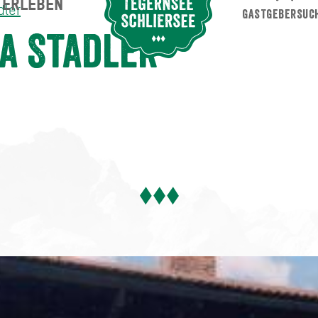
ERLEBEN
Suche abschicken
dler
GASTGEBERSUC
a Stadler