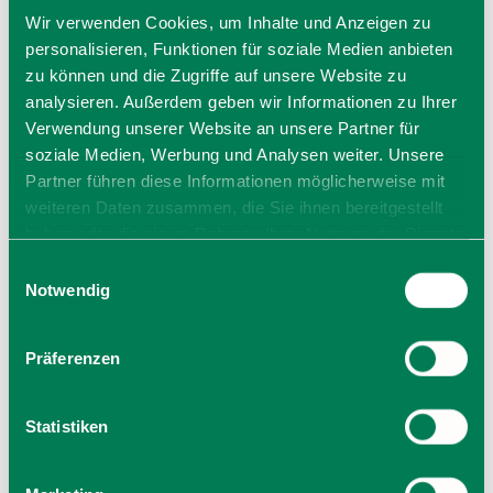
So
10:00 - 17:00 Uhr
Wir verwenden Cookies, um Inhalte und Anzeigen zu
personalisieren, Funktionen für soziale Medien anbieten
Allgemeiner Hinweis:
zu können und die Zugriffe auf unsere Website zu
Bei den hier angegeben Öffnungszeiten handelt es sich
analysieren. Außerdem geben wir Informationen zu Ihrer
um die regulären Öffnungszeiten.
Verwendung unserer Website an unsere Partner für
Kurzfristige Änderungen sowie Urlaubszeiten erfahren Sie
auf der Homepage des Anbieters (siehe Link) oder
soziale Medien, Werbung und Analysen weiter. Unsere
telefonisch unter der angegebenen Telefonnummer!
Partner führen diese Informationen möglicherweise mit
Wir bitten um Verständnis.
weiteren Daten zusammen, die Sie ihnen bereitgestellt
haben oder die sie im Rahmen Ihrer Nutzung der Dienste
gesammelt haben. Sie geben Einwilligung zu unseren
Einwilligungsauswahl
Cookies, wenn Sie unsere Webseite weiterhin nutzen.
Notwendig
Präferenzen
Statistiken