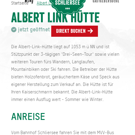
MENU
GASTGEBERSUCHE
Startseite
Albert Link Hütte
Albert Link Hütte
Startseite
Albert Link Hütte
jetzt geöffnet
Direkt buchen
Die Albert-Link-Hütte liegt auf 1053 m ü NN und ist
Stützpunkt der 3-tägigen "Drei-Seen-Tour" sowie vielen
weiteren Touren fürs Wandern, Langlaufen,
Mountainbiken oder Ski fahren. Die Betreiber der Hütte
bieten Holzofenbrot, geräuchertem Käse und Speck aus
eigener Herstellung zum Verkauf an. Die Hütte ist für
Ihren Kaiserschmarrn bekannt. Die Albert-Link-Hütte
immer einen Ausflug wert - Sommer wie Winter.
ANREISE
Vom Bahnhof Schliersee fahren Sie mit dem MVV-Bus