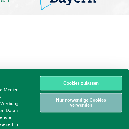
ssum
Cookies zulassen
le Medien
ir
Nur notwendige Cookies
, Werbung
verwenden
ren Daten
ienste
weiterhin