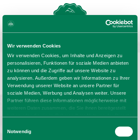
MENU
GASTGEBERSUCHE
Wir verwenden Cookies
Wir verwenden Cookies, um Inhalte und Anzeigen zu
personalisieren, Funktionen für soziale Medien anbieten
zu können und die Zugriffe auf unsere Website zu
Sprache wählen:
DE
EN
IT
analysieren. Außerdem geben wir Informationen zu Ihrer
Verwendung unserer Website an unsere Partner für
Barrierefrei reisen
Filmregion
Prospekte
soziale Medien, Werbung und Analysen weiter. Unsere
Kontakt
Impressum
Datenschutz
Erklärung zur Barrierefreiheit
Partner führen diese Informationen möglicherweise mit
weiteren Daten zusammen, die Sie ihnen bereitgestellt
Bayern - traditionell anders
haben oder die sie im Rahmen Ihrer Nutzung der Dienste
gesammelt haben. Sie geben Einwilligung zu unseren
Einwilligungsauswahl
Cookies, wenn Sie unsere Webseite weiterhin nutzen.
Notwendig