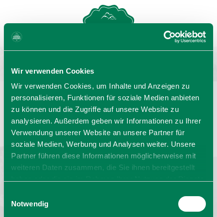
MENU
GASTGEBERSUCHE
Wir verwenden Cookies
Wir verwenden Cookies, um Inhalte und Anzeigen zu
personalisieren, Funktionen für soziale Medien anbieten
zu können und die Zugriffe auf unsere Website zu
Sprache wählen:
DE
EN
IT
analysieren. Außerdem geben wir Informationen zu Ihrer
Verwendung unserer Website an unsere Partner für
Barrierefrei reisen
Filmregion
Prospekte
soziale Medien, Werbung und Analysen weiter. Unsere
Kontakt
Impressum
Datenschutz
Erklärung zur Barrierefreiheit
Partner führen diese Informationen möglicherweise mit
weiteren Daten zusammen, die Sie ihnen bereitgestellt
Bayern - traditionell anders
haben oder die sie im Rahmen Ihrer Nutzung der Dienste
gesammelt haben. Sie geben Einwilligung zu unseren
Einwilligungsauswahl
Cookies, wenn Sie unsere Webseite weiterhin nutzen.
Notwendig