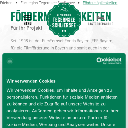
Erleben
Filmregion Tegernsee Schliersee
Fördermöglichkeiten
Fördermöglichkeiten
MENU
GASTGEBERSUCHE
Für Ihr Projekt
Seit 1996 ist der FilmFernsehFonds Bayern (FFF Bayern)
für die Filmförderung in Bayern und somit auch in der
Filmregion Tegernsee Schliersee verantwortlich und
gehört wohl zu den am besten ausgestatteten
Fördertöpfen Deutschlands.
Wir verwenden Cookies
Zu den Gesellschaftern gehören der Freistaat Bayern, die
Bayerische Landeszentrale für neue Medien (BLM), der
Wir verwenden Cookies, um Inhalte und Anzeigen zu
Bayerische Rundfunk (BR), das ZDF und die privaten
personalisieren, Funktionen für soziale Medien anbieten
Fernsehanbieter ProSiebenSat.1 und RTL. Gefördert
zu können und die Zugriffe auf unsere Website zu
werden die Herstellung von Kino- und Fernsehfilmen.
analysieren. Außerdem geben wir Informationen zu Ihrer
Verwendung unserer Website an unsere Partner für
Während Anträge für die Herstellung eines Kinofilms als
soziale Medien, Werbung und Analysen weiter. Unsere