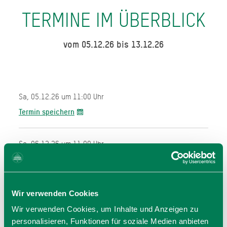
TERMINE IM ÜBERBLICK
vom 05.12.26 bis 13.12.26
Sa, 05.12.26 um 11:00 Uhr
Termin speichern
So, 06.12.26 um 11:00 Uhr
Termin speichern
Sa, 12.12.26 um 11:00 Uhr
Wir verwenden Cookies
Termin speichern
Wir verwenden Cookies, um Inhalte und Anzeigen zu
personalisieren, Funktionen für soziale Medien anbieten