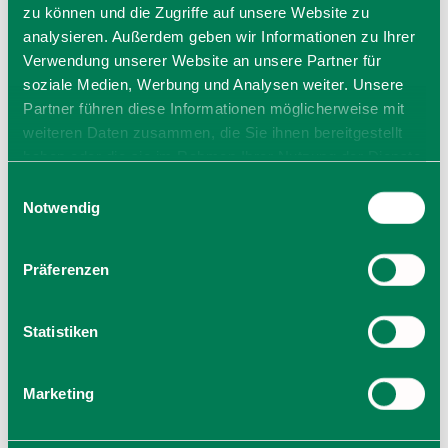
zu können und die Zugriffe auf unsere Website zu
So, 13.12.26 um 11:00 Uhr
analysieren. Außerdem geben wir Informationen zu Ihrer
Termin speichern
Verwendung unserer Website an unsere Partner für
soziale Medien, Werbung und Analysen weiter. Unsere
Partner führen diese Informationen möglicherweise mit
weiteren Daten zusammen, die Sie ihnen bereitgestellt
haben oder die sie im Rahmen Ihrer Nutzung der Dienste
gesammelt haben. Sie geben Einwilligung zu unseren
Einwilligungsauswahl
Cookies, wenn Sie unsere Webseite weiterhin nutzen.
Notwendig
Preise
Präferenzen
Preis: 6,00 €
Kinder & Jugendliche bis 17 Jahre sind frei.
Statistiken
Marketing
Veranstalter
Markus Wasmeier Freilichtmuseum