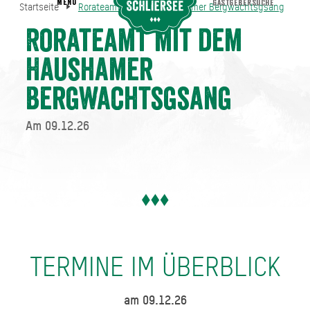
MENU
GASTGEBERSUCHE
Startseite
Rorateamt mit dem Haushamer Bergwachtsgsang
Rorateamt mit dem Haushamer Bergwachtsgsang
Startseite
Rorateamt mit dem
Haushamer
Bergwachtsgsang
Am 09.12.26
TERMINE IM ÜBERBLICK
am 09.12.26