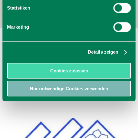
Statistiken
Marketing
Trachtenheim der Schlierachtaler
Am Sportplatz 10
Details zeigen
83734
Hausham
zur Homepage
jetzt Route planen
Cookies zulassen
Nur notwendige Cookies verwenden