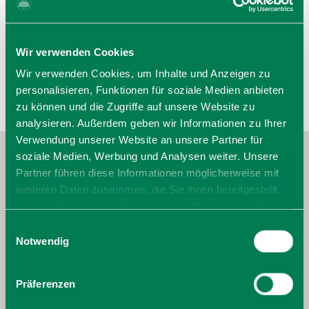
zur Website
E-Mail verfassen
Wir verwenden Cookies
Wir verwenden Cookies, um Inhalte und Anzeigen zu
personalisieren, Funktionen für soziale Medien anbieten
zu können und die Zugriffe auf unsere Website zu
analysieren. Außerdem geben wir Informationen zu Ihrer
Verwendung unserer Website an unsere Partner für
soziale Medien, Werbung und Analysen weiter. Unsere
Partner führen diese Informationen möglicherweise mit
weiteren Daten zusammen, die Sie ihnen bereitgestellt
haben oder die sie im Rahmen Ihrer Nutzung der Dienste
gesammelt haben. Sie geben Einwilligung zu unseren
Einwilligungsauswahl
Cookies, wenn Sie unsere Webseite weiterhin nutzen.
Notwendig
Präferenzen