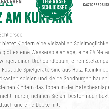
ERLEBEN
Suche abschicken
Kurpark
GASTGEBERSUC
z am Kurpark
Schliersee
 bietet Kindern eine Vielzahl an Spielmöglichk
gibt es eine Wasserspielanlage, eine 24 Meter
inger, einen Drehbandlbaum, einen Stelzenpa
 Fast alle Spielgeräte sind aus Holz. Kleinkind
dkasten spielen und kleine Sandburgen bauen. 
leinen Kindern das Toben in der Matscheanlag
 nicht frieren, nehmen Sie am besten noch Be
dtuch und eine Decke mit.