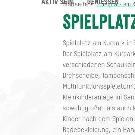
AKTIV SEIN
GENIESSEN
Startseite
Spielplatz am 
Spielplatz am Kurpark
Startseite
Spielplat
Spielplatz am Kurpark in 
Der Spielplatz am Kurpark
verschiedenen Schaukeln 
Drehscheibe, Tampenschw
Multifunktionsspieleturm.
Kleinkinderanlage im San
sowohl großen als auch k
Kinder nach dem Spielen
Badebekleidung, ein Han