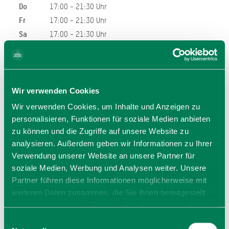
Do
17:00 - 21:30 Uhr
Fr
17:00 - 21:30 Uhr
Sa
17:00 - 21:30 Uhr
So
17:00 - 21:30 Uhr
Allgemeiner Hinweis:
Bei den hier angegeben Öffnungszeiten handelt es sich
Wir verwenden Cookies
um die regulären Öffnungszeiten.
Kurzfristige Änderungen sowie Urlaubszeiten erfahren Sie
Wir verwenden Cookies, um Inhalte und Anzeigen zu
auf der Homepage des Anbieters (siehe Link) oder
personalisieren, Funktionen für soziale Medien anbieten
telefonisch unter der angegebenen Telefonnummer!
zu können und die Zugriffe auf unsere Website zu
Wir bitten um Verständnis.
analysieren. Außerdem geben wir Informationen zu Ihrer
Verwendung unserer Website an unsere Partner für
soziale Medien, Werbung und Analysen weiter. Unsere
Partner führen diese Informationen möglicherweise mit
weiteren Daten zusammen, die Sie ihnen bereitgestellt
haben oder die sie im Rahmen Ihrer Nutzung der Dienste
gesammelt haben. Sie geben Einwilligung zu unseren
Einwilligungsauswahl