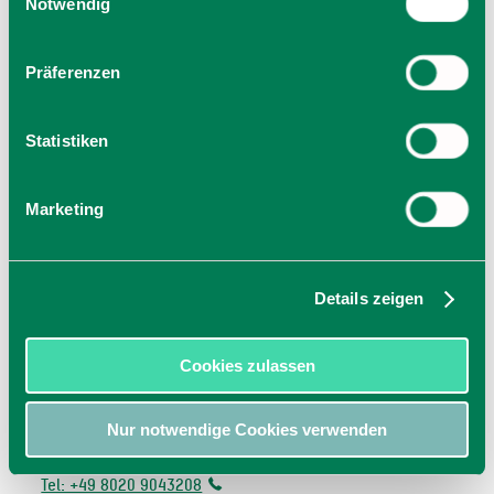
Cookies, wenn Sie unsere Webseite weiterhin nutzen.
Notwendig
Präferenzen
Statistiken
Marketing
Details zeigen
Cookies zulassen
Pizzeria da Sacco
Miesbacher Str. 11
Nur notwendige Cookies verwenden
83629
Weyarn
Tel: +49 8020 9043208