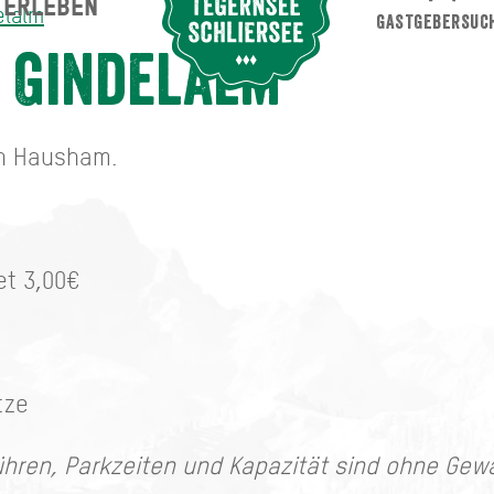
ERLEBEN
Suche abschicken
elalm
GASTGEBERSUC
 Gindelalm
in Hausham.
et 3,00€
tze
hren, Parkzeiten und Kapazität sind ohne Gew