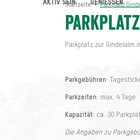
AKTIV SEIN
GENIESSEN
Startseite
Parkplatz Gind
Parkplatz Gindelalm
Startseite
Parkplatz
Parkplatz zur Gindelalm 
Parkgebühren
: Tagestick
Parkzeiten
: max. 4 Tage
Kapazität
: ca. 30 Parkplä
Die Angaben zu Parkgebü