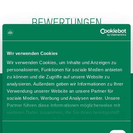
BEWERTUNGEN
Wir verwenden Cookies
Wir verwenden Cookies, um Inhalte und Anzeigen zu
personalisieren, Funktionen für soziale Medien anbieten
zu können und die Zugriffe auf unsere Website zu
analysieren. Außerdem geben wir Informationen zu Ihrer
Verwendung unserer Website an unsere Partner für
BEI FERIENWOHNUNGEN
soziale Medien, Werbung und Analysen weiter. Unsere
LEITNER, FLORIAN
Partner führen diese Informationen möglicherweise mit
weiteren Daten zusammen, die Sie ihnen bereitgestellt
BUCHEN
haben oder die sie im Rahmen Ihrer Nutzung der Dienste
gesammelt haben. Sie geben Einwilligung zu unseren
Einwilligungsauswahl