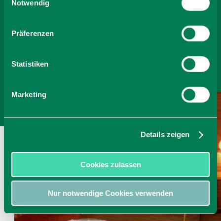
Cookies, wenn Sie unsere Webseite weiterhin nutzen.
Notwendig
-
Präferenzen
Anzahl Personen
Statistiken
Zimmer finden
Marketing
Details zeigen
Cookies zulassen
Nur notwendige Cookies verwenden