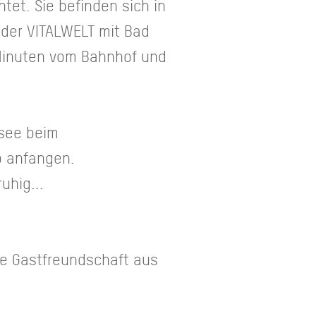
et. Sie befinden sich in
der VITALWELT mit Bad
5 Minuten vom Bahnhof und
rsee beim
b anfangen.
uhig...
re Gastfreundschaft aus