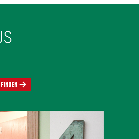
US
 finden