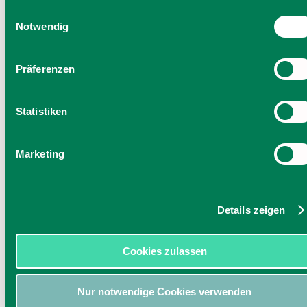
Einwilligung zu unseren Cookies, wenn Sie unsere Webseite
Einwilligungsauswahl
weiterhin nutzen.
Notwendig
Präferenzen
Statistiken
Marketing
Details zeigen
Cookies zulassen
Nur notwendige Cookies verwenden