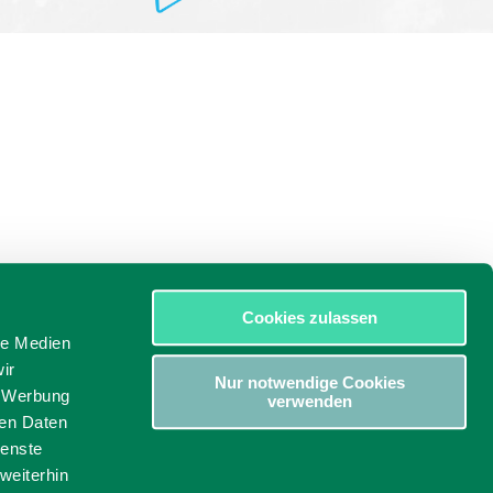
Cookies zulassen
le Medien
ir
Nur notwendige Cookies
, Werbung
verwenden
ren Daten
ienste
weiterhin