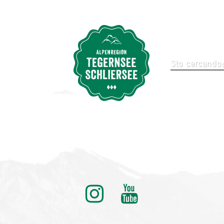
icerca
ditionell anders