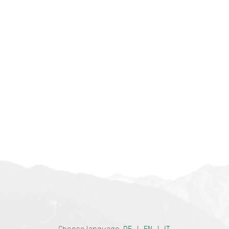
Se
Bayern - tra