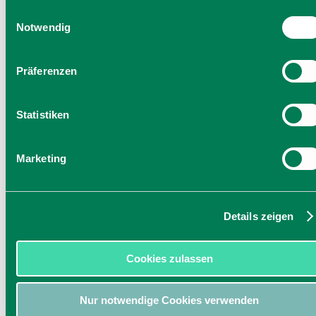
Einwilligung zu unseren Cookies, wenn Sie unsere Webseite
Einwilligungsauswahl
weiterhin nutzen.
Notwendig
Präferenzen
Statistiken
Marketing
Details zeigen
Cookies zulassen
Nur notwendige Cookies verwenden