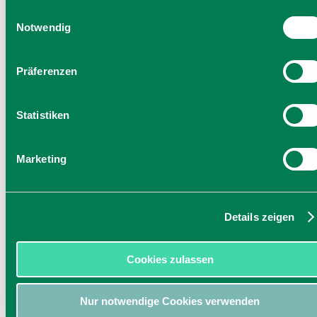
Einwilligung zu unseren Cookies, wenn Sie unsere Webseite
Einwilligungsauswahl
weiterhin nutzen.
Notwendig
Präferenzen
Statistiken
Marketing
Details zeigen
Cookies zulassen
Nur notwendige Cookies verwenden