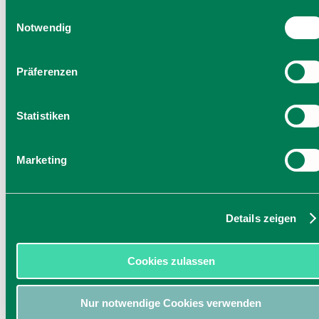
Einwilligung zu unseren Cookies, wenn Sie unsere Webseite
Einwilligungsauswahl
weiterhin nutzen.
Notwendig
Präferenzen
Statistiken
Marketing
Details zeigen
Cookies zulassen
Nur notwendige Cookies verwenden