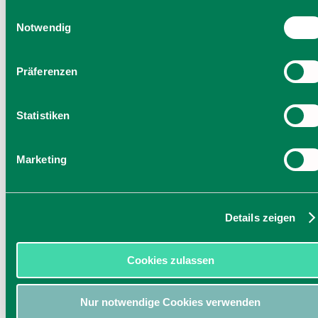
Einwilligung zu unseren Cookies, wenn Sie unsere Webseite
Einwilligungsauswahl
weiterhin nutzen.
Notwendig
Präferenzen
Statistiken
Marketing
Details zeigen
Cookies zulassen
Nur notwendige Cookies verwenden