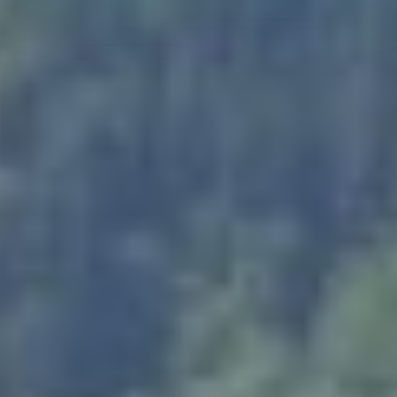
Althoff Seehotel Überfahrt/ Tagungslocation
Welcome Page