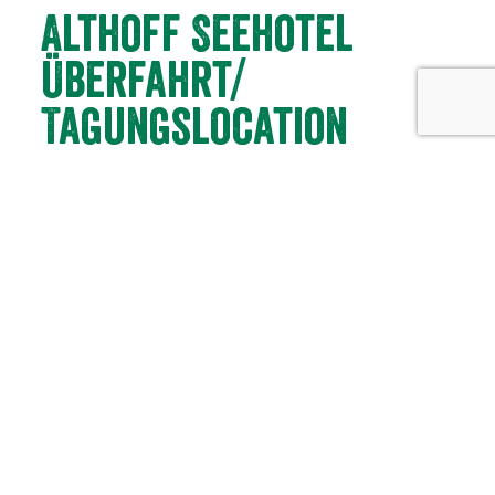
Althoff Seehotel
Überfahrt/
Tagungslocation
Request conference hotel
Contact
Moments of happiness have an address.
Lake Tegernsee’s 5-star superior hotel is an Elegant
Nature Resort at the highest level of perfection.
Embedded in tranquil nature, our 5 stars reflect our
commitment to quality and our promise to you. Luxurious
yet down to earth, traditional yet modern, discrete yet
warm-hearted: discover a stylish sanctuary for
conferences and meetings tailored to your taste.